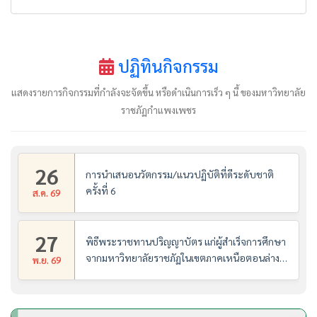
ปฏิทินกิจกรรม
แสดงรายการกิจกรรมที่กำลังจะจัดขึ้น หรือดำเนินการเร็ว ๆ นี้ ของมหาวิทยาลัย
ราชภัฏกำแพงเพชร
26
การนำเสนอนวัตกรรม/แนวปฏิบัติที่ดีระดับชาติ
ครั้งที่ 6
ส.ค. 69
27
พิธีพระราชทานปริญญาบัตร แก่ผู้สำเร็จการศึกษา
จากมหาวิทยาลัยราชภัฏในเขตภาคเหนือตอนล่าง
พ.ย. 69
มหาวิทยาลัยราชภัฏกำแพงเพชร (27 พ.ย. 2569
รอบแรก 10.30 น.)