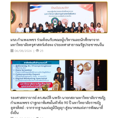
ใน
ด้
ต่
ๆ
มรภ.กำแพงเพชร ร่วมต้อนรับคณะผู้บริหารและนักศึกษาจาก
มหาวิทยาลัยครุศาสตร์เต๋อหง ประเทศาสาธารณรัฐประชาชนจีน
06/08/2026 |
25
รองศาสตราจารย์ ดร.สมบัติ นพรัก นายกสภามหาวิทยาลัยราชภัฏ
กำแพงเพชร ปาฐกถาพิเศษในหัวข้อ 90 ปี มหาวิทยาลัยราชภัฏ
อุตรดิตถ์ : จากรากฐานแห่งภูมิปัญญา สู่อนาคตแห่งการพัฒนาที่
ยั่งยืน