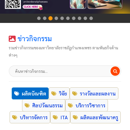
ข่าวกิจกรรม
รวมข่าวกิจกรรมของมหาวิทยาลัยราชภัฏกำแพงเพชร ตามพันธกิจด้าน
ข
ต่างๆ
ป
รว
ข่
ปร
เผ
ผลิตบัณฑิต
วิจัย
รางวัลและผลงาน
แพ
ศิลปวัฒนธรรม
บริการวิชาการ
ขอ
มห
บริหารจัดการ
ITA
ผลิตและพัฒนาครู
รา
ก