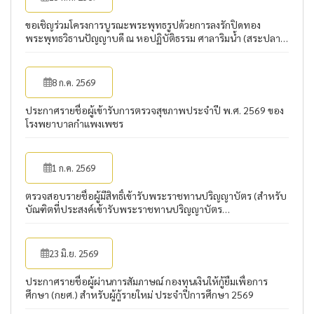
ขอเชิญร่วมโครงการบูรณะพระพุทธรูปด้วยการลงรักปิดทอง
พระพุทธวิธานปัญญาบดี ณ หอปฏิบัติธรรม ศาลาริมน้ำ (สระปลา
บึก) มหาวิทยาลัยราชภัฏกำแพงเพชร
8 ก.ค. 2569
ประกาศรายชื่อผู้เข้ารับการตรวจสุขภาพประจำปี พ.ศ. 2569 ของ
โรงพยาบาลกำแพงเพชร
1 ก.ค. 2569
ตรวจสอบรายชื่อผู้มีสิทธิ์เข้ารับพระราชทานปริญญาบัตร (สำหรับ
บัณฑิตที่ประสงค์เข้ารับพระราชทานปริญญาบัตร
ประจำปีการศึกษา 2567)
23 มิ.ย. 2569
ประกาศรายชื่อผู้ผ่านการสัมภาษณ์ กองทุนเงินให้กู้ยืมเพื่อการ
ศึกษา (กยศ.) สำหรับผู้กู้รายใหม่ ประจำปีการศึกษา 2569