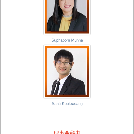
Suphaporn Munha
Santi Kookrasang
理事会秘书