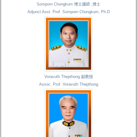
Somporn Chongkum 博士講師 ,博士
Adjunct Asst. Prof. Somporn Chongkum, Ph.D
Voravuth Thepthong 副教授
Assoc. Prof. Voravuth Thepthong