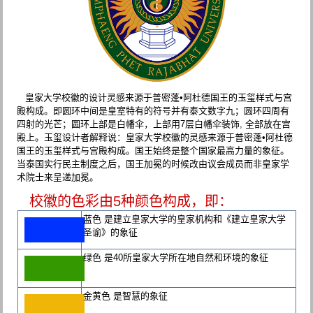
皇家大学校徽的设计灵感来源于普密蓬•阿杜德国王的玉玺样式与宫
殿构成。即圆环中间是皇室特有的符号并有泰文数字九；圆环四周有
四射的光芒；圆环上部是白幡伞，上部用7层白幡伞装饰, 全部放在宫
殿上。玉玺设计者解释说：皇家大学校徽的灵感来源于普密蓬•阿杜德
国王的玉玺样式与宫殿构成。国王始终是整个国家最高力量的象征。
当泰国实行民主制度之后，国王加冕的时候改由议会成员而非皇家学
术院士来呈递加冕。
校徽的色彩由5种颜色构成，即：
蓝色 是建立皇家大学的皇家机构和《建立皇家大学
圣谕》的象征
绿色 是40所皇家大学所在地自然和环境的象征
金黄色 是智慧的象征