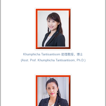
Khumphicha Tantisantisom 助理教授，博士
(Asst. Prof. Khumphicha Tantisantisom, Ph.D.)