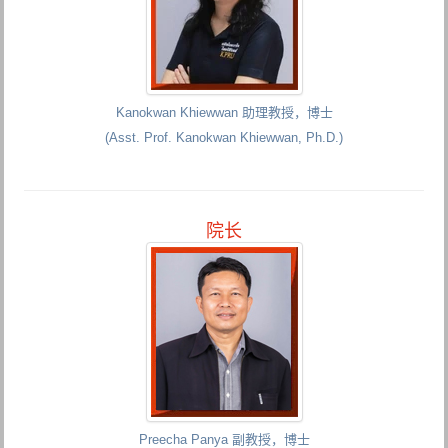
Kanokwan Khiewwan 助理教授，博士
(Asst. Prof. Kanokwan Khiewwan, Ph.D.)
院长
Preecha Panya 副教授，博士