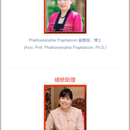
Phathooramphai Praphatsorn 副教授，博士
(Asst. Prof. Phathooramphai Praphatsorn, Ph.D.)
總統助理