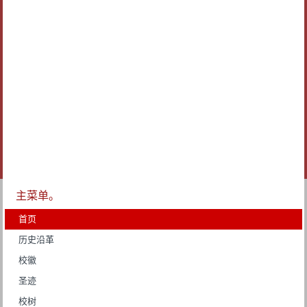
主菜单。
首页
历史沿革
校徽
圣迹
校树