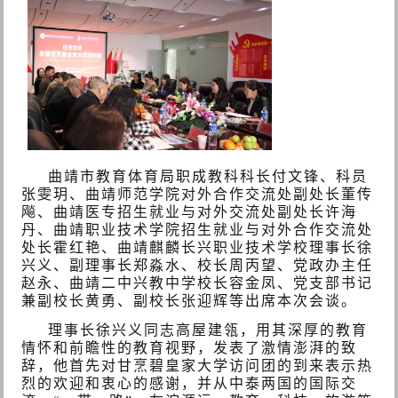
曲靖市教育体育局职成教科科长付文锋、科员
张雯玥、曲靖师范学院对外合作交流处副处长董传
飚、曲靖医专招生就业与对外交流处副处长许海
丹、曲靖职业技术学院招生就业与对外合作交流处
处长霍红艳、曲靖麒麟长兴职业技术学校理事长徐
兴义、副理事长郑淼水、校长周丙望、党政办主任
赵永、曲靖二中兴教中学校长容金凤、党支部书记
兼副校长黄勇、副校长张迎辉等出席本次会谈。
理事长徐兴义同志高屋建瓴，用其深厚的教育
情怀和前瞻性的教育视野，发表了激情澎湃的致
辞，他首先对甘烹碧皇家大学访问团的到来表示热
烈的欢迎和衷心的感谢，并
从中泰两国的国际交