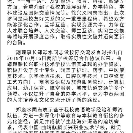
流、“一带一路”、友谊源远，教育、科技、旅游等
方面，着重
介绍了我校的发展沿革、办学特色、学
科建设及国际交流情况等。徐兴义同志指出，此次
访问是两校友好关系的又一重要里程碑，希望双方
能够深化合作，互学互鉴，实现资源共享，力争在
人才联合培养、人文交流、师生互访、实习生交换
等领域开展深度合作，取得实质性突破并迈向更新
的台阶。
副理事长郑淼水同志做校际交流发言时指出自
2019年10月16日两所学校签订合作协议以来，曲
靖麒麟长兴职业技术学校凭借其卓越的办学资质，
积极开设了多个专业，涵盖了护理、药学、中医康
复技术、医学检验技术、口腔医学技术（口腔修复
工艺方向）、商务泰语以及旅游服务管理、计算机
应用、幼儿保育、航空服务、城市轨道交通等多个
领域。不仅提升了自身的办学水平，更为中泰两国
的人才培养和文化交流开辟了新的路径。
郑淼水同志表示
鉴于我校泰语教学经验和师资
队伍，
为进一步深化中等教育与本科教育衔接的多
元化途径，满足并成就学生赴海外深造的迫切需
求，代表中国·曲靖麒麟长兴职业技术学校，就促