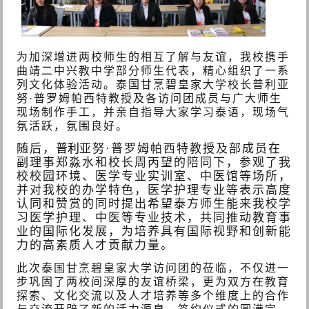
为加深增进两校师生的相互了解与友谊，我校携手
曲靖二中兴教中学部分师生代表，精心组织了一系
列文化体验活动。泰国甘烹碧皇家大学校长
普利亚
努·普罗姆帕西特
教授及各访问团成员与广大师生
现场制作手工，并亲自指导大家学习泰语，现场气
氛活跃，氛围良好。
随后，
普利
亚努·普罗姆帕西特
教授及部成员在
副理事郑淼水和校长周丙望的陪同下，参观了我
校校园环境、医学专业实训室、中医馆等场所，
并对我校的办学特色，医学护理专业等表示高度
认同和赞赏的同时提出希望泰方师生能来我校学
习医学护理、中医等专业技术，共同推动教育事
业的国际化发展，为培养具有国际视野和创新能
力的高素质人才贡献力量。
此次
泰国甘烹碧皇家大学访问团的莅临，不仅进一
步巩固了两校间深厚的友谊桥梁，更为双方在教育
探索、文化交流以及人才培养等多个维度上的合作